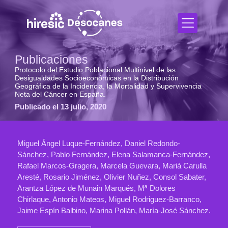
Publicaciones
Protocolo del Estudio Poblacional Multinivel de las
Desigualdades Socioeconómicas en la Distribución
Geográfica de la Incidencia, la Mortalidad y Supervivencia
Neta del Cáncer en España.
Publicado el 13 julio, 2020
Miguel Ángel Luque-Fernández, Daniel Redondo-
Sánchez, Pablo Fernández, Elena Salamanca-Fernández,
Rafael Marcos-Gragera, Marcela Guevara, Marià Carulla
Aresté, Rosario Jiménez, Olivier Nuñez, Consol Sabater,
Arantza López de Munain Marqués, Mª Dolores
Chirlaque, Antonio Mateos, Miguel Rodriguez-Barranco,
Jaime Espín Balbino, Marina Pollán, María-José Sánchez.