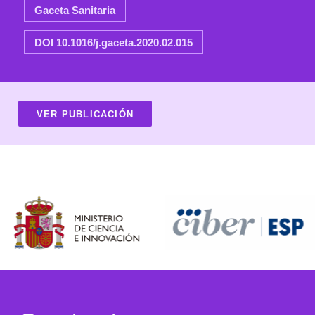
Gaceta Sanitaria
DOI 10.1016/j.gaceta.2020.02.015
VER PUBLICACIÓN